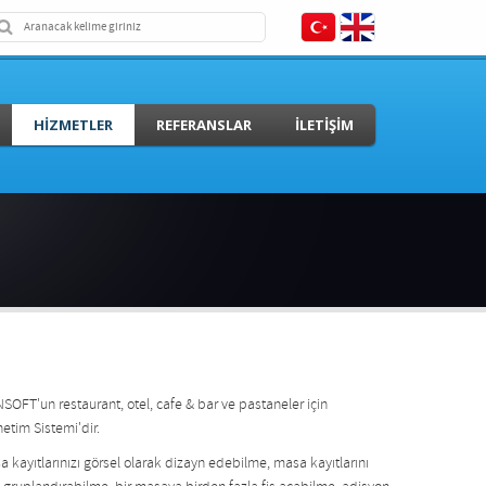
HIZMETLER
REFERANSLAR
İLETIŞIM
NSOFT'un restaurant, otel, cafe & bar ve pastaneler için
netim Sistemi'dir.
a kayıtlarınızı görsel olarak dizayn edebilme, masa kayıtlarını