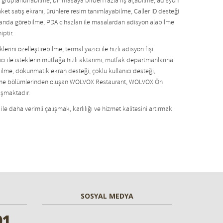
e gruplandırabilme, bir masaya birden fazla fiş açabilme, adisyon
ket satış ekranı, ürünlere resim tanımlayabilme, Caller ID desteği
randa görebilme, PDA cihazları ile masalardan adisyon alabilme
iptir.
ini özelleştirebilme, termal yazıcı ile hızlı adisyon fişi
cı ile isteklerin mutfağa hızlı aktarımı, mutfak departmanlarına
abilme, dokunmatik ekran desteği, çoklu kullanıcı desteği,
kleme bölümlerinden oluşan WOLVOX Restaurant, WOLVOX Ön
ışmaktadır.
e daha verimli çalışmak, karlılığı ve hizmet kalitesini artırmak
SOSYAL MEDYA
01