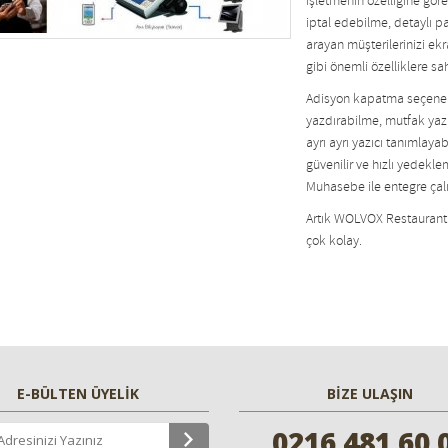
işletmenin özelliğine gör
iptal edebilme, detaylı pa
arayan müşterilerinizi ek
gibi önemli özelliklere sah
Adisyon kapatma seçenekler
yazdırabilme, mutfak yazı
ayrı ayrı yazıcı tanımlay
güvenilir ve hızlı yede
Muhasebe ile entegre çal
Artık WOLVOX Restaurant il
çok kolay.
E-BÜLTEN ÜYELİK
BİZE ULAŞIN
0216 481 60 