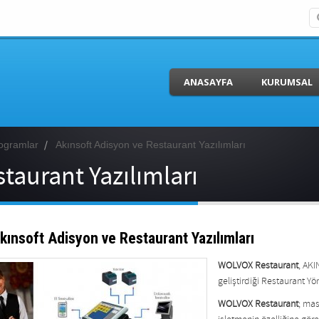
ANASAYFA
KURUMSAL
rogramlar
Akınsoft Adisyon ve Restaurant Yazılımları
taurant Yazılımları
kınsoft Adisyon ve Restaurant Yazılımları
WOLVOX Restaurant
, AKI
geliştirdiği Restaurant Yö
WOLVOX Restaurant
; mas