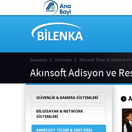
Anasayfa
Hizmetler
Akınsoft Ticari & Sektörel P
Akınsoft Adisyon ve Res
GÜVENLIK & KAMERA SISTEMLERI
A
BILGISAYAR & NETWORK
SISTEMLERI
AKINSOFT TICARI & SEKTÖREL