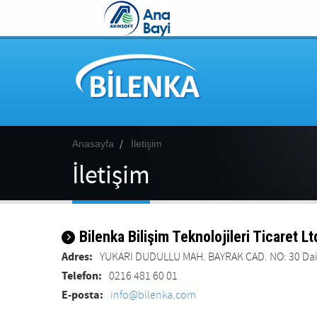
Anasayfa
İletişim
İletişim
Bilenka Bilişim Teknolojileri Ticaret Lt
Adres:
YUKARI DUDULLU MAH. BAYRAK CAD. NO: 30 Dair
Telefon:
0216 481 60 01
E-posta:
info@bilenka.com