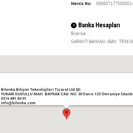
Mersis No:
099807177500001
Banka Hesapları
Bilenka
GARANTİ BANKASI IBAN TR36 00
Bilenka Bilişim Teknolojileri Ticaret Ltd Şti.
YUKARI DUDULLU MAH. BAYRAK CAD. NO: 30 Daire 123 Ümraniye İstanb
0216 481 60 01
info@bilenka.com