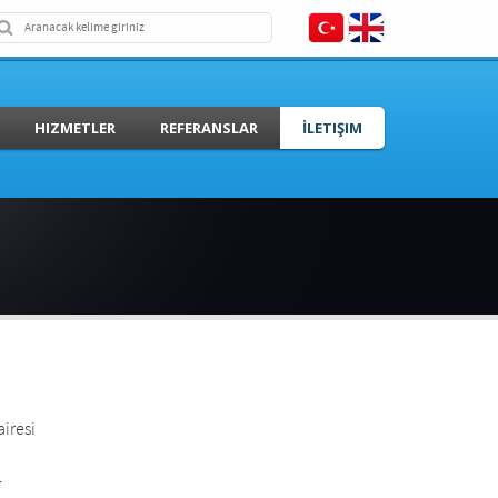
HIZMETLER
REFERANSLAR
İLETIŞIM
airesi
4