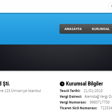
ANASAYFA
KURUMSAL
d Şti.
Kurumsal Bilgiler
e 123 Ümraniye İstanbul
Tescil Tarihi:
21/01/2010
Vergi Dairesi:
Alemdağ Vergi D
Vergi Numarası:
9980717750
Ticaret Sicil Numarası:
72253