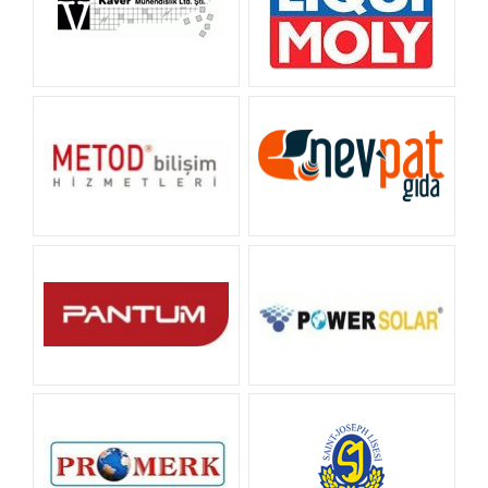
Kaver Mühendislik
Liqui Moly
METOD BİLİŞİM
NEV PAT GIDA
Pantum
POWER SOLAR