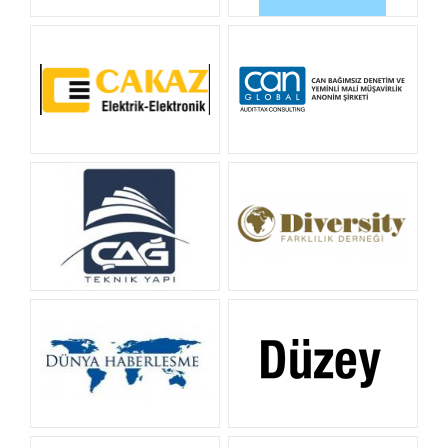
BOĞAZİÇİ BAHÇE
BÜYÜK ÇAMLICA DENİZCİLİK
Cakaz
Can YMM
Çağ Teknik Yapı
Diversity Derneği
DÜNYA HABERLEŞME
DÜZEY