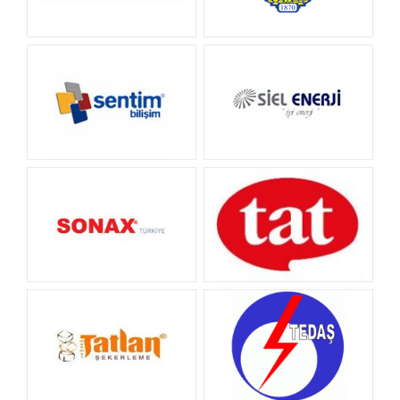
SAINT JOSEPHLİLER
PROMERK
DERNEĞİ
SENTİM BİLİŞİM
SİEL ENERJİ
SONAX
TAT GIDA