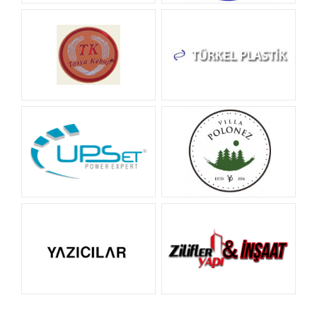
TATLAN ŞEKERLEME
TEDAŞ
Tosya Kebap
TÜRKEL PLASTİK
UPSET ELEKTRONİK
Villa Polonez
YAZICILAR HOLDİNG
ZİLİFLER YAPI