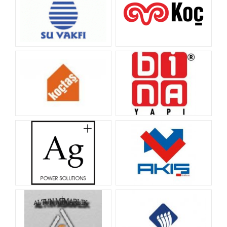
SU VAKFI
KOÇ HOLDİNG
KOÇTAŞ
BİNA YAPI
AGP ELEKTRONİK
Akış Asansör