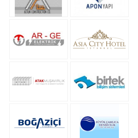
Altun Mimarlık
Apon Yapı
Ar-Ge Elektrik
Asia
ATAK MÜŞAVİRLİK
Birtek Bilişim