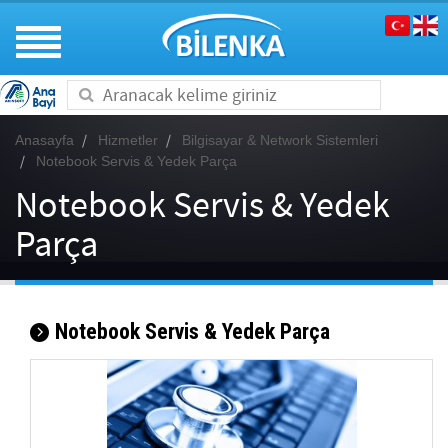
Toggle
navigation
Anasayfa
Hizmetler
Bilgisayar & Network Sistemleri
Notebook Servis & Yedek Parça
Notebook Servis & Yedek
Parça
Notebook Servis & Yedek Parça