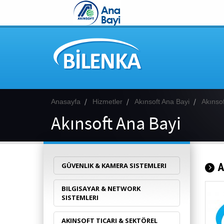
Anasayfa
Hizmetler
Akınsoft Ana Bayi
Akınso
Akınsoft Ana Bayi
GÜVENLIK & KAMERA SISTEMLERI
A
BILGISAYAR & NETWORK
SISTEMLERI
AKINSOFT TICARI & SEKTÖREL